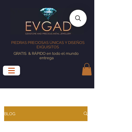
PIEDRAS PRECIOSAS ÚNICAS Y DISEÑOS
EXQUISITOS
GRATIS
& RÁPIDO en todo el mundo
entrega
BLOG