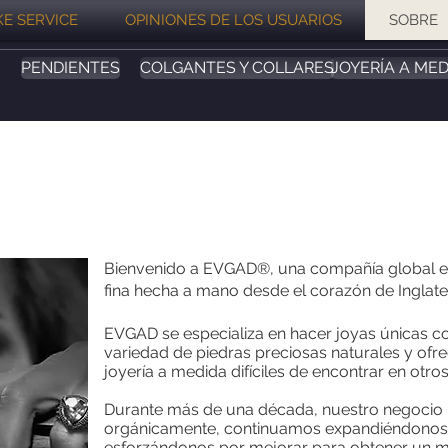
E SERVICE
OPINIONES DE LOS USUARIOS
SOBRE
PENDIENTES
COLGANTES Y COLLARES
JOYERÍA A MED
Bienvenido a EVGAD®, una compañía global en 
fina hecha a mano desde el corazón de Inglate
EVGAD se especializa en hacer joyas únicas c
variedad de piedras preciosas naturales y ofre
joyería a medida difíciles de encontrar en otros
Durante más de una década, nuestro negocio 
orgánicamente, continuamos expandiéndonos
esforzándonos por mejorar para obtener un me