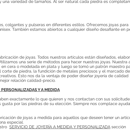
y una variedad de tamaños. Al ser natural cada piedra es completam
tes, colgantes y pulseras en diferentes estilos. Ofrecemos joyas par
nisex. También estamos abiertos a cualquier diseño desafiante en p
bricación de joyas. Todos nuestros artículos están diseñados, elab
tilizamos una serie de métodos para hacer nuestras joyas. Nuestra
 en cera o modelada en plata y luego se tomó un patrón maestro par
corte de piedra, la fundición de metales preciosos y el marcado de 
ativos. Esto nos da la ventaja de poder diseñar joyería de calidad 
ejor relación calidad-precio.
S PERSONALIZADAS Y A MEDIDA
saben exactamente lo que quieren y nos contactan con sus solicitud
es gusta por las piedras de su elección. Siempre nos complace ayuda
ricación de joyas a medida para aquellos que deseen tener un artí
ona especial.
stro
SERVICIO DE JOYERÍA A MEDIDA Y PERSONALIZADA
sección