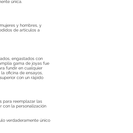
ente única.
a mujeres y hombres, y
edidos de artículos a
orados, engastados con
 amplia gama de joyas fue
a fundir en cualquier
la oficina de ensayos,
superior con un rápido
es para reemplazar las
r con la personalización
culo verdaderamente único