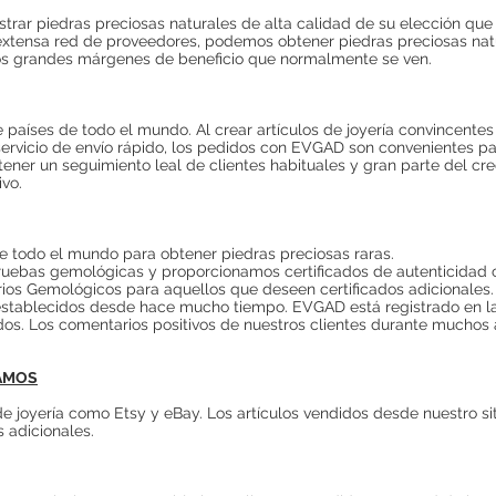
trar piedras preciosas naturales de alta calidad de su elección que
xtensa red de proveedores, podemos obtener piedras preciosas natu
o los grandes márgenes de beneficio que normalmente se ven.
aíses de todo el mundo. Al crear artículos de joyería convincentes
 servicio de envío rápido, los pedidos con EVGAD son convenientes pa
ener un seguimiento leal de clientes habituales y gran parte del cr
vo.
 todo el mundo para obtener piedras preciosas raras.
uebas gemológicas y proporcionamos certificados de autenticidad co
ios Gemológicos para aquellos que deseen certificados adicionales.
stablecidos desde hace mucho tiempo. EVGAD está registrado en la o
dos. Los comentarios positivos de nuestros clientes durante muchos
ZAMOS
 joyería como Etsy y eBay. Los artículos vendidos desde nuestro si
 adicionales.