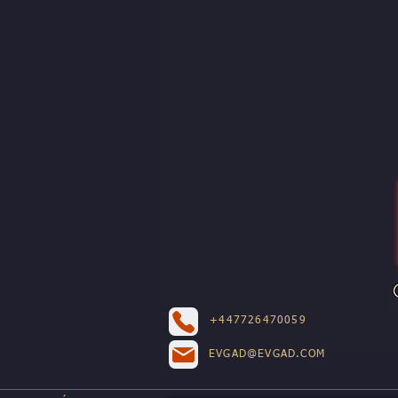
+447726470059
EVGAD@EVGAD.COM