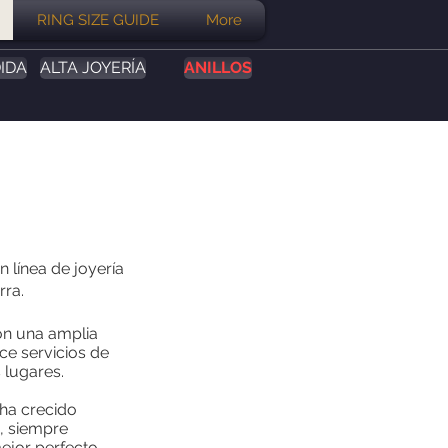
RING SIZE GUIDE
More
IDA
ALTA JOYERÍA
ANILLOS
línea de joyería
rra.
on una amplia
ce servicios de
 lugares.
ha crecido
, siempre
jor perfecto.