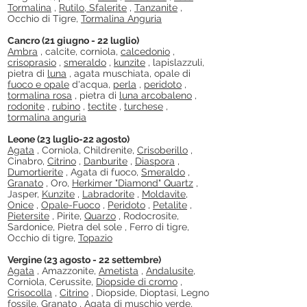
Tormalina
,
Rutilo, Sfalerite
,
Tanzanite
,
Occhio di Tigre,
Tormalina Anguria
Cancro (21 giugno - 22 luglio)
Ambra
, calcite, corniola,
calcedonio
,
crisoprasio
,
smeraldo
,
kunzite
, lapislazzuli,
pietra di
luna
, agata muschiata, opale di
fuoco e opale
d'acqua,
perla
,
peridoto
,
tormalina rosa
, pietra di
luna arcobaleno
,
rodonite
,
rubino
,
tectite
,
turchese
,
tormalina anguria
Leone (23 luglio-22 agosto)
Agata
, Corniola, Childrenite,
Crisoberillo
,
Cinabro,
Citrino
,
Danburite
,
Diaspora
,
Dumortierite
, Agata di fuoco,
Smeraldo
,
Granato
, Oro,
Herkimer "Diamond" Quartz
,
Jasper,
Kunzite
,
Labradorite
,
Moldavite,
Onice
,
Opale-Fuoco
,
Peridoto
,
Petalite
,
Pietersite
, Pirite,
Quarzo
, Rodocrosite,
Sardonice, Pietra del sole , Ferro di tigre,
Occhio di tigre,
Topazio
Vergine (23 agosto - 22 settembre)
Agata
, Amazzonite,
Ametista
,
Andalusite,
Corniola, Cerussite,
Diopside di cromo
,
Crisocolla
,
Citrino
, Diopside, Dioptasi, Legno
fossile,
Granato
, Agata di muschio verde,