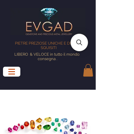
PIETRE PREZIOSE UNICHE E DISEGNI
SQUISITI
LIBERO
& VELOCE in tutto il mondo
consegna
.