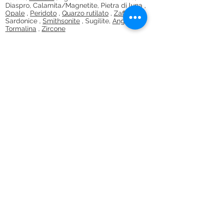
Diaspro, Calamita/Magnetite, Pietra di
luna
,
Opale
,
Peridoto
,
Quarzo rutilato
,
Zaffiro
,
Sardonice ,
Smithsonite
, Sugilite,
Anguria
Tormalina
,
Zircone
Bilancia (23 settembre - 22 ottobre)
Ametrina
, Apofillite,
Acquamarina
,
Bloodstone,
Chiastolite
, Crisoberillo,
Crisoprasio
,
Citrino
,
Diamante
,
Diaspora
,
Smeraldo
, Avventurina verde,
Tormalina
verde
,
Emimorfite
,
Hiddenite
,
Iolite
,
Giada
,
Cianite
, Lepidolite,
Malachite
,
Morganite
,
Opale
,
Peridoto
,
Prehnite
,
Quarzo rosa
,
Zaffiro
,
Tanzanite
,
Topazio
,
Tormalina
,
Zincite,
Zircone
Scorpione (23 ottobre - 21 novembre)
Alessandrite
, Apache Tear, Aqua Aura,
Aquamarine
, Astrophyllite, Azurite-
malachite,
Beryl
, Black Agate, Bloodstone,
Charoite,
Citrine
,
Herkimer "Diamond" Quartz
,
Hiddenite
,
Kunzite
,
Labradorite
,
Malachite
,
Moonstone
, Obsidian,
Opal
, Rhodocrosite,
Rhodonite
,
Sodalite
,
Topazio
,
Turchese
,
Unakite, Aragonite
Sagittario (22 novembre - 21 dicembre)
Ametista
, azzurrite, azzurrite-malachite,