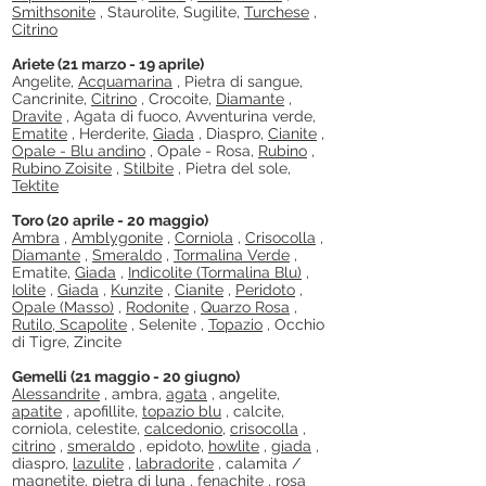
Smithsonite
, Staurolite, Sugilite,
Turchese
,
Citrino
Ariete (21 marzo - 19 aprile)
Angelite,
Acquamarina
, Pietra di sangue,
Cancrinite,
Citrino
, Crocoite,
Diamante
,
Dravite
, Agata di fuoco, Avventurina verde,
Ematite
, Herderite,
Giada
, Diaspro,
Cianite
,
Opale - Blu andino
, Opale - Rosa,
Rubino
,
Rubino Zoisite
,
Stilbite
, Pietra del sole,
Tektite
Toro (20 aprile - 20 maggio)
Ambra
,
Amblygonite
,
Corniola
,
Crisocolla
,
Diamante
,
Smeraldo
,
Tormalina Verde
,
Ematite,
Giada
,
Indicolite (Tormalina Blu)
,
Iolite
,
Giada
,
Kunzite
,
Cianite
,
Peridoto
,
Opale (Masso)
,
Rodonite
,
Quarzo Rosa
,
Rutilo, Scapolite
,
Selenite ,
Topazio
, Occhio
di Tigre, Zincite
Gemelli (21 maggio - 20 giugno)
Alessandrite
, ambra,
agata
, angelite,
apatite
, apofillite,
topazio blu
, calcite,
corniola, celestite,
calcedonio,
crisocolla
,
citrino
,
smeraldo
, epidoto,
howlite
,
giada
,
diaspro,
lazulite
,
labradorite
, calamita /
magnetite, pietra di
luna
,
fenachite
,
rosa