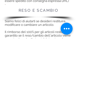
essere spedito con consegna espressa DHL)
RESO E SCAMBIO
Siamo felici di aiutarti se desideri restituire,
modificare o cambiare un articolo.
Il rimborso del 100% per gli articoli restituiti è
garantito se il reso/cambio dell'articolo viene
organizzato entro 7 giorni dal ricevimento
dell'articolo da parte del cliente.
Per maggiori dettagli, vedere la sezione
RESTITUZIONE E CAMBIO
CERTIFICATO DI
AUTENTICITÀ EVGAD
GIOIELLI
Gioielli EVGAD
CERTIFICATO DI AUTENTICITÀ
viene fornito con gli articoli acquistati.
In questo forniamo una garanzia
dell'autenticità del tuo acquisto di gioielli e
includiamo informazioni importanti sulle
pietre preziose e sui metalli preziosi. (Le
pietre preziose sono doni della natura e non
esistono due pezzi esattamente uguali, quindi