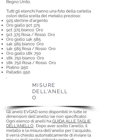
Regno Unito.
Tutti gli elenchi hanno una foto della cartella
colori della scelta del metallo prezioso:
925 sterline d'argento
Oro giallo 9ct .375
9ct .375 bianco
Oro
9ct .375 Rosa / Rosso
Oro
Oro giallo 14k .585
14k .585 bianco
Oro
14k .585 Rosa / Rosso
Oro
Oro giallo 18k .750
18k .750 bianco
Oro
18k .750 Rosa / Rosso
Oro
Platino .950
Palladio .950
MISURE
DELL'ANELL
O
Gli anelli EVGAD sono disponibili in tutte le
dimensioni dell'anello (se non specificato).
Ogni elenco di anelli ha
GUIDA ALLE TAGLIE
DELL'ANELLO
. Dopo aver scelto l'anello, il
metallo e la misura dell'anello per l'acquisto,
ti verrà chiesto automaticamente di inviare la
misura dell'anello richiesta prima di