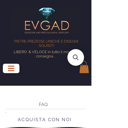
PIETRE PREZIOSE UNICHE E DISEGNI
SQUISITI
LIBERO
& VELOCE in tutto il mondo
consegna
.
FAQ
ACQUISTA CON NOI