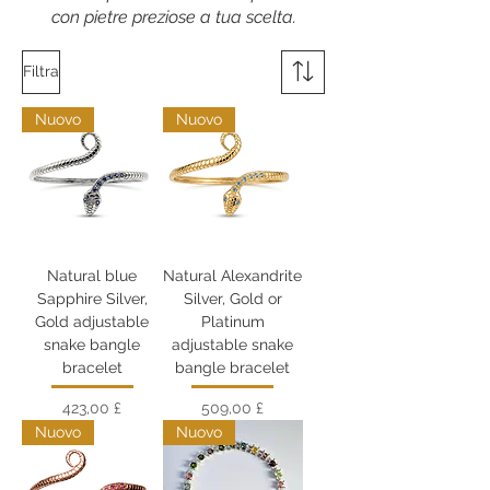
con pietre preziose a tua scelta.
Filtra
Nuovo
Nuovo
Natural blue
Natural Alexandrite
Sapphire Silver,
Silver, Gold or
Gold adjustable
Platinum
snake bangle
adjustable snake
bracelet
bangle bracelet
Prezzo
Prezzo
423,00 £
509,00 £
Nuovo
Nuovo