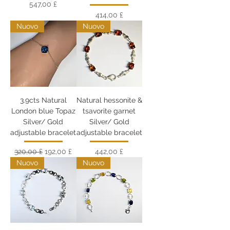
Prezzo
547,00 £
Prezzo
414,00 £
Nuovo
Nuovo
3.9cts Natural
Natural hessonite &
London blue Topaz
tsavorite garnet
Silver/ Gold
Silver/ Gold
adjustable bracelet
adjustable bracelet
Prezzo regolare
Prezzo scontato
Prezzo
320,00 £
192,00 £
442,00 £
Nuovo
Nuovo