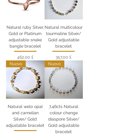
Natural ruby Silver,
Natural multicolour
Gold or Platinum
tourmaline Silver/
adjustable snake
Gold adjustable
bangle bracelet
bracelet
Prezzo
Prezzo
462,00 £
357,00 £
Nuovo
Nuovo
Natural welo opal
7.46cts Natural
and carnelian
colour change
Silver/ Gold
diaspore Silver/
adjustable bracelet
Gold adjustable
bracelet