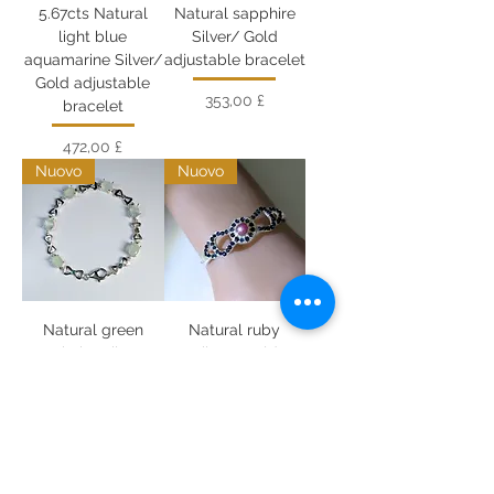
5.67cts Natural
Natural sapphire
light blue
Silver/ Gold
aquamarine Silver/
adjustable bracelet
Gold adjustable
Prezzo
353,00 £
bracelet
Prezzo
472,00 £
Nuovo
Nuovo
Natural green
Natural ruby
prehnite Silver/
Silver/ Gold
Gold adjustable
adjustable hinged
bracelet
bangle bracelet
Prezzo
Prezzo
328,00 £
399,00 £
Nuovo
Nuovo