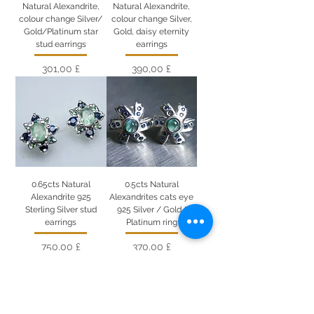
Natural Alexandrite,
Natural Alexandrite,
colour change Silver/
colour change Silver,
Gold/Platinum star
Gold, daisy eternity
stud earrings
earrings
Цена
Цена
301,00 £
390,00 £
0.65cts Natural
0.5cts Natural
Alexandrite 925
Alexandrites cats eye
Sterling Silver stud
925 Silver / Gold/
earrings
Platinum ring
Цена
Цена
750,00 £
370,00 £