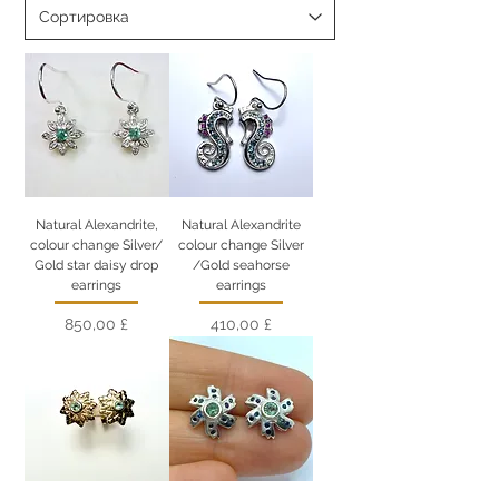
Natural Alexandrite,
Natural Alexandrite
colour change Silver/
colour change Silver
Gold star daisy drop
/Gold seahorse
earrings
earrings
Цена
Цена
850,00 £
410,00 £